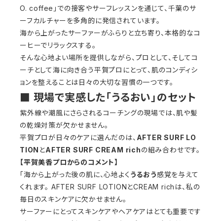
O. coffee」での接客やサーフレッスンを通じて、千葉のサ
ーフカルチャーを多角的に発信されています。
海から上がったサーファーがふらりと立ち寄り、本格的なコ
ーヒーでリラックスする。
そんな心地よい場所を提供しながら、プロとして、そしてコ
ーチとして海に向き合う平賀プロにとって、肌のコンディシ
ョンを整えることは日々の大切な習慣の一つです。
■ 現場で実感した「うるおい」のセット
紫外線や潮風にさらされるコーチングの現場では、肌や髪
の乾燥対策が欠かせません。
平賀プロが日々のケアに選んだのは、
AFTER SURF LO
TION
と
AFTER SURF CREAM rich
の組み合わせです。
【平賀美香プロからのコメント】
「海から上がった後の肌に、心地よく
うるおう
感覚を与えて
くれます。 AFTER SURF LOTIONとCREAM richは、私の
毎日のスキンケアに欠かせません。
サーファーにとってスキンケアやヘアケアはとても重要です