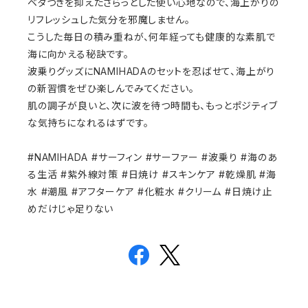
ベタつきを抑えたさらっとした使い心地なので、海上がりの
リフレッシュした気分を邪魔しません。
こうした毎日の積み重ねが、何年経っても健康的な素肌で
海に向かえる秘訣です。
波乗りグッズにNAMIHADAのセットを忍ばせて、海上がり
の新習慣をぜひ楽しんでみてください。
肌の調子が良いと、次に波を待つ時間も、もっとポジティブ
な気持ちになれるはずです。
#NAMIHADA #サーフィン #サーファー #波乗り #海のあ
る生活 #紫外線対策 #日焼け #スキンケア #乾燥肌 #海
水 #潮風 #アフターケア #化粧水 #クリーム #日焼け止
めだけじゃ足りない