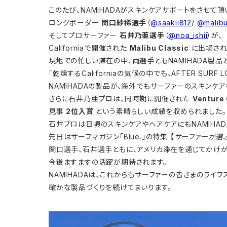
このたび、NAMIHADAがスキンケアサポートをさせて
ロングボーダー
関口紗稀選手
（
@saakii812
/
@malibu
そしてプロサーファー
石井乃亜選手
（
@noa_ishii
）が、
Californiaで開催された
Malibu Classic
に出場され
現地での忙しい滞在の中、両選手ともNAMIHADA製品
「乾燥するCaliforniaの気候の中でも、AFTER SU
NAMIHADAの製品が、海外でもサーファーのスキンケ
さらに石井乃亜プロは、同時期に開催された
Venture 
見事
2位入賞
という素晴らしい成績を収められました。
石井プロは日頃のスキンケアやヘアケアにもNAMIHAD
先日はサーフマガジン「Blue.」の特集 【
サーファーが選
関口選手、石井選手ともに、アメリカ滞在を通じてかけ
今後ますますの活躍が期待されます。
NAMIHADAは、これからもサーファーの皆さまのライ
確かな製品づくりを続けてまいります。