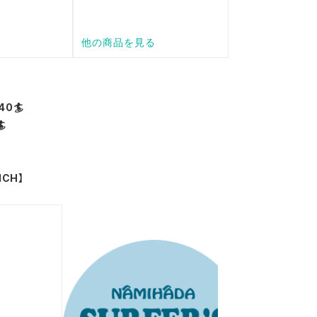
0🏄

ICH】