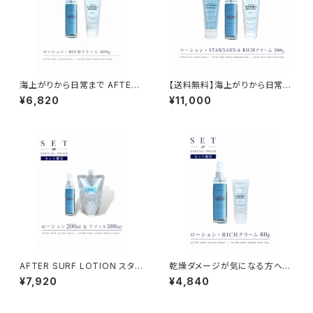
海上がりから日常まで AFTER
【送料無料】海上がりから日常ま
SURF LOTION & CREAM RI
で NAMIHADA ALL SET｜フ
¥6,820
¥11,000
CH SET｜より手厚い2ステップ
ルラインナップを体験できるコン
ケア
プリートセット
AFTER SURF LOTION スター
乾燥ダメージが気になる方へ｜
ター＆リフィルセット（200ml＋5
まずは試せる高保湿お試しセッ
¥7,920
¥4,840
00ml）
ト（RICH 60g）｜NAMIHADA