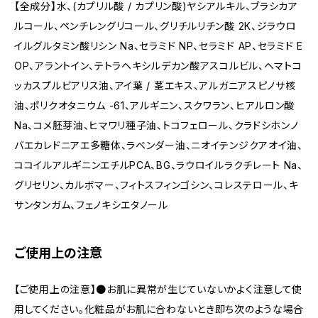
【全成分】水、(カプリル酸 / カプリン酸)ヤシアルキル、ブラシカア
ルコール、ペンチレングリコール、グリチルリチン酸 2K、ジラウロ
イルグルタミン酸リシン Na、セラミド NP、セラミド AP、セラミド E
OP、アラントイン、テトラヘキシルデカン酸アスコルビル、ヘマトコ
ッカスプルビアリス油、アイ葉 / 茎エキス、アルガニアスピノサ核
油、ポリクオタニウム -61、アルギニン、スクワラン、ヒアルロン酸
Na、コメ胚芽油、ヒマワリ種子油、トコフェロール、クラドシホンノ
バエカレドニアエ多糖体、ラベンダー油、ニオイテンジクアオイ油、
ココイルアルギニンエチルPCA、BG、ラウロイルラクチレート Na、
グリセリン、カルボマー、フィトスフィンゴシン、コレステロール、キ
サンタンガム、フェノキシエタノール
ご使用上の注意
【ご使用上の注意】●お肌に異常が生じていないかよく注意して使
用してください。化粧品がお肌に合わないとき即ち次のような場合