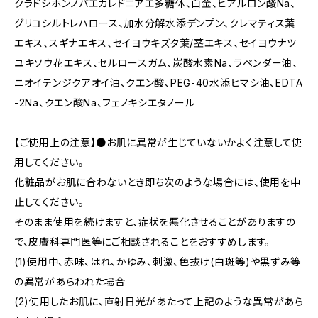
クラドシホンノバエカレドニアエ多糖体、白金、ヒアルロン酸Na、
グリコシルトレハロース、加水分解水添デンプン、クレマティス葉
エキス、スギナエキス、セイヨウキズタ葉/茎エキス、セイヨウナツ
ユキソウ花エキス、セルロースガム、炭酸水素Na、ラベンダー油、
ニオイテンジクアオイ油、クエン酸、PEG-40水添ヒマシ油、EDTA
-2Na、クエン酸Na、フェノキシエタノール
【ご使用上の注意】●お肌に異常が生じていないかよく注意して使
用してください。
化粧品がお肌に合わないとき即ち次のような場合には、使用を中
止してください。
そのまま使用を続けますと、症状を悪化させることがありますの
で、皮膚科専門医等にご相談されることをおすすめします。
(1)使用中、赤味、はれ、かゆみ、刺激、色抜け(白斑等)や黒ずみ等
の異常があらわれた場合
(2)使用したお肌に、直射日光があたって上記のような異常があら