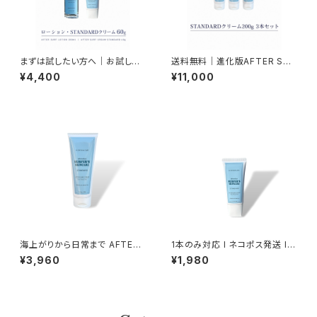
まずは試したい方へ｜お試しス
送料無料｜進化版AFTER SUR
ターターセット｜NAMIHADA
F CREAM STANDARD 3本セ
¥4,400
¥11,000
はじめてセット（ミスト＆クリーム
ット(200g×3) まとめ買いがお
60g）
得！
海上がりから日常まで AFTER
1本のみ対応 l ネコポス発送 l
SURF CREAM STANDARD｜
進化したSTANDARD60g プロ
¥3,960
¥1,980
毎日のベーシックケア
愛用 l 持ち運び l プレゼント