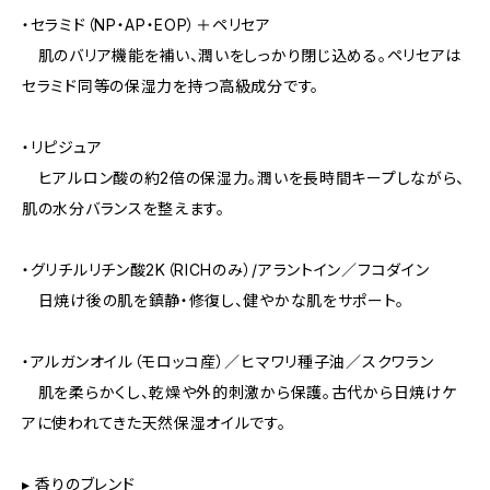
・セラミド（NP・AP・EOP）＋ペリセア
肌のバリア機能を補い、潤いをしっかり閉じ込める。ペリセアは
セラミド同等の保湿力を持つ高級成分です。
・リピジュア
ヒアルロン酸の約2倍の保湿力。潤いを長時間キープしながら、
肌の水分バランスを整えます。
・グリチルリチン酸2K（RICHのみ）/アラントイン／フコダイン
日焼け後の肌を鎮静・修復し、健やかな肌をサポート。
・アルガンオイル（モロッコ産）／ヒマワリ種子油／スクワラン
肌を柔らかくし、乾燥や外的刺激から保護。古代から日焼けケ
アに使われてきた天然保湿オイルです。
▸ 香りのブレンド