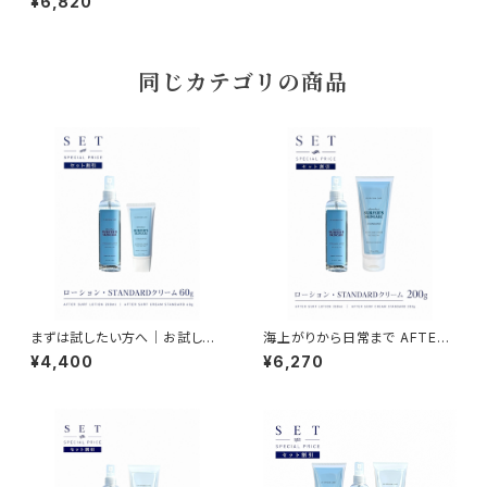
¥6,820
ADA（ミスト＋STANDARD60
g＋RICH 60g）
同じカテゴリの商品
まずは試したい方へ｜お試しス
海上がりから日常まで AFTER
ターターセット｜NAMIHADA
SURF LOTION & CREAM ST
¥4,400
¥6,270
はじめてセット（ミスト＆クリーム
ANDARD SET｜毎日のベーシ
60g）
ック2ステップケア