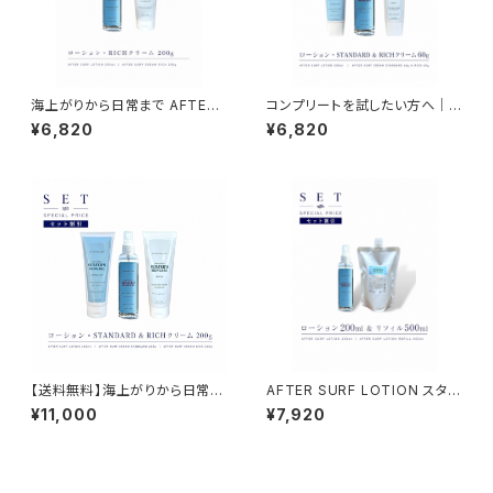
海上がりから日常まで AFTER
コンプリートを試したい方へ｜
SURF LOTION & CREAM RI
全部入りお試しセット｜NAMIH
¥6,820
¥6,820
CH SET｜より手厚い2ステップ
ADA（ミスト＋STANDARD60
ケア
g＋RICH 60g）
【送料無料】海上がりから日常ま
AFTER SURF LOTION スター
で NAMIHADA ALL SET｜フ
ター＆リフィルセット（200ml＋5
¥11,000
¥7,920
ルラインナップを体験できるコン
00ml）
プリートセット