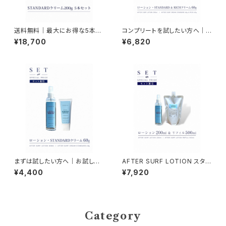
送料無料｜最大にお得な5本セ
コンプリートを試したい方へ｜
ット！進化版AFTER SURF CRE
全部入りお試しセット｜NAMIH
¥18,700
¥6,820
AM STANDARD(200g×5)
ADA（ミスト＋STANDARD60
g＋RICH 60g）
まずは試したい方へ｜お試しス
AFTER SURF LOTION スター
ターターセット｜NAMIHADA
ター＆リフィルセット（200ml＋5
¥4,400
¥7,920
はじめてセット（ミスト＆クリーム
00ml）
60g）
Category