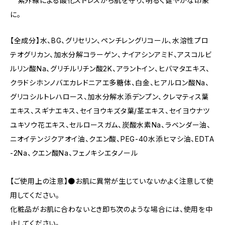
紫外線による酸化ストレスから肌を守り、明るく健やかな印象
に。
【全成分】水、BG、グリセリン、ペンチレングリコール、水溶性プロ
テオグリカン、加水分解コラーゲン、ナイアシンアミド、アスコルビ
ルリン酸Na、グリチルリチン酸2K、アラントイン、ヒバマタエキス、
クラドシホンノバエカレドニアエ多糖体、白金、ヒアルロン酸Na、
グリコシルトレハロース、加水分解水添デンプン、クレマティス葉
エキス、スギナエキス、セイヨウキズタ葉/茎エキス、セイヨウナツ
ユキソウ花エキス、セルロースガム、炭酸水素Na、ラベンダー油、
ニオイテンジクアオイ油、クエン酸、PEG-40水添ヒマシ油、EDTA
-2Na、クエン酸Na、フェノキシエタノール
【ご使用上の注意】●お肌に異常が生じていないかよく注意して使
用してください。
化粧品がお肌に合わないとき即ち次のような場合には、使用を中
止してください。