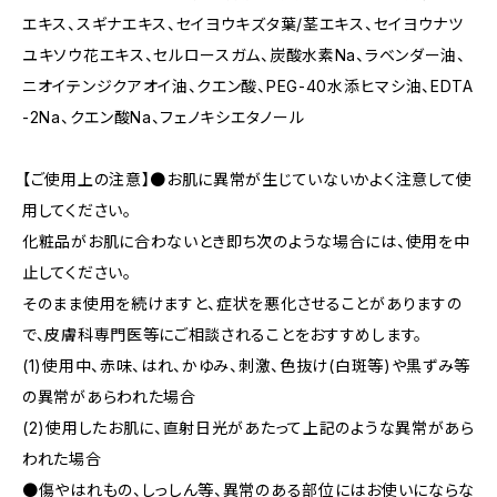
エキス、スギナエキス、セイヨウキズタ葉/茎エキス、セイヨウナツ
ユキソウ花エキス、セルロースガム、炭酸水素Na、ラベンダー油、
ニオイテンジクアオイ油、クエン酸、PEG-40水添ヒマシ油、EDTA
-2Na、クエン酸Na、フェノキシエタノール
【ご使用上の注意】●お肌に異常が生じていないかよく注意して使
用してください。
化粧品がお肌に合わないとき即ち次のような場合には、使用を中
止してください。
そのまま使用を続けますと、症状を悪化させることがありますの
で、皮膚科専門医等にご相談されることをおすすめします。
(1)使用中、赤味、はれ、かゆみ、刺激、色抜け(白斑等)や黒ずみ等
の異常があらわれた場合
(2)使用したお肌に、直射日光があたって上記のような異常があら
われた場合
●傷やはれもの、しっしん等、異常のある部位にはお使いにならな