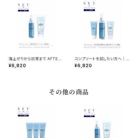
海上がりから日常まで AFTER
コンプリートを試したい方へ｜
SURF LOTION & CREAM RI
全部入りお試しセット｜NAMIH
¥6,820
¥6,820
CH SET｜より手厚い2ステップ
ADA（ミスト＋STANDARD60
ケア
g＋RICH 60g）
その他の商品