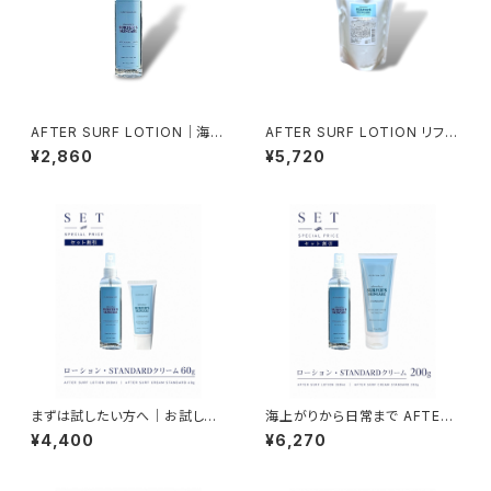
AFTER SURF LOTION｜海上
AFTER SURF LOTION リフィ
がりから日常まで オールインワ
ル 500ml｜毎日のスキンケア
¥2,860
¥5,720
ンミストローション【顔・体・髪】
をもっとお得に
｜NAMIHADA
まずは試したい方へ｜お試しス
海上がりから日常まで AFTER
ターターセット｜NAMIHADA
SURF LOTION & CREAM ST
¥4,400
¥6,270
はじめてセット（ミスト＆クリーム
ANDARD SET｜毎日のベーシ
60g）
ック2ステップケア