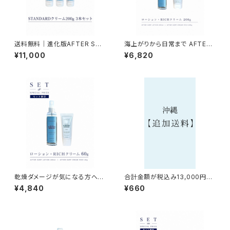
送料無料｜進化版AFTER SUR
海上がりから日常まで AFTER
F CREAM STANDARD 3本セ
SURF LOTION & CREAM RI
¥11,000
¥6,820
ット(200g×3) まとめ買いがお
CH SET｜より手厚い2ステップ
得！
ケア
乾燥ダメージが気になる方へ｜
合計金額が税込み13,000円以
まずは試せる高保湿お試しセッ
下の商品を沖縄へお届けをご希
¥4,840
¥660
ト（RICH 60g）｜NAMIHADA
望のお客様へ